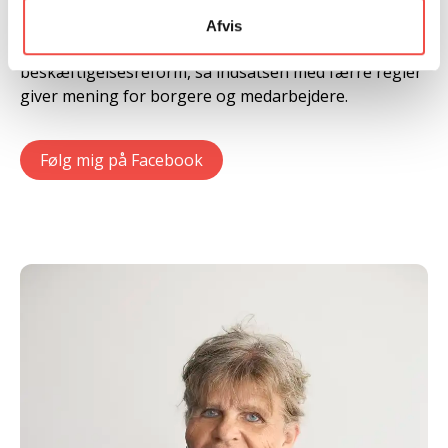
Samtidig skal vi bakke op om Den Grønne Trepart,
hvor vi styrker natur, vandmiljø og klima. Jeg glæder
Afvis
mig også over at arbejde med den nye
beskæftigelsesreform, så indsatsen med færre regler
giver mening for borgere og medarbejdere.
Følg mig på Facebook