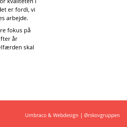
r kvaliteten i
et er fordi, vi
es arbejde.
rre fokus på
fter år
elfærden skal
Umbraco & Webdesign | Ørskovgruppen