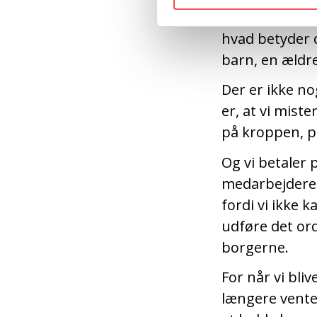
bliver bedt om
hvad betyder 
barn, en ældre
Der er ikke no
er, at vi mist
på kroppen, p
Og vi betaler 
medarbejdere 
fordi vi ikke 
udføre det ord
borgerne.
For når vi bli
længere vente