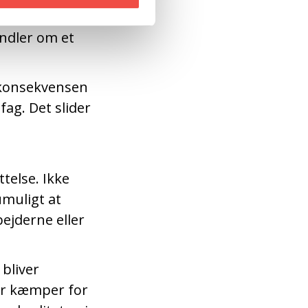
skære fra, men
ndler om et
r konsekvensen
fag. Det slider
telse. Ikke
umuligt at
bejderne eller
 bliver
er kæmper for