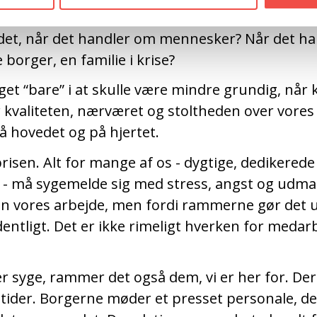
 at være "mindre grundige", om at prioritere, 
det, når det handler om mennesker? Når det ha
 borger, en familie i krise?
get “bare” i at skulle være mindre grundig, nå
er kvaliteten, nærværet og stoltheden over vores 
å hovedet og på hjertet.
prisen. Alt for mange af os - dygtige, dedikerede
- må sygemelde sig med stress, angst og udmat
kan vores arbejde, men fordi rammerne gør det 
entligt. Det er ikke rimeligt hverken for medar
ver syge, rammer det også dem, vi er her for. Der
tider. Borgerne møder et presset personale, d