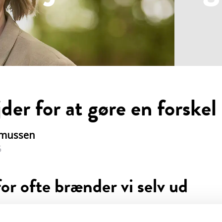
der for at gøre en forskel
smussen
5
or ofte brænder vi selv ud
 vi i Ringkøbing-Skjern Kommune skal have langt