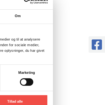
ikre, at der er
lig og
Om
digt, tænder
akken, og de
 medier og til at analysere
. Endnu en
nden for sociale medier,
rustreret.
e oplysninger, du har givet
al- og
,
Marketing
ker, fordi vi
stedet ud.
som
Tillad alle
indre. Vi