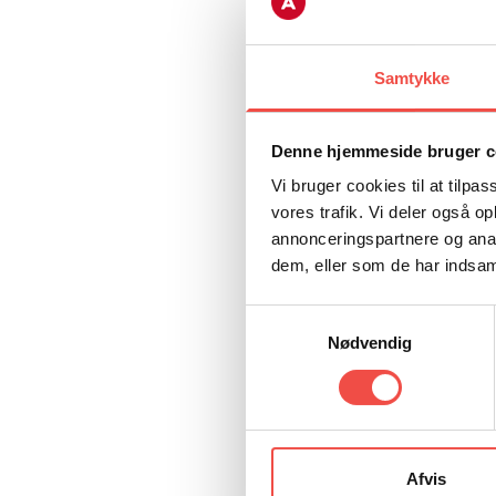
på trivslen bl
tilstrækkeligt
ansvarlig måd
Samtykke
Jeg kommer ind
Denne hjemmeside bruger c
computeren og 
Vi bruger cookies til at tilpas
stopper ved or
vores trafik. Vi deler også 
kollega. Endnu
annonceringspartnere og anal
Vred. Hvorfor 
dem, eller som de har indsaml
For vi er man
Samtykkevalg
sundhedsassi
Nødvendig
socialrådgiver
brænder for at
Hverdagen i d
Afvis
normaltilstan